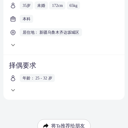
35岁
未婚
172cm
65kg
本科
居住地： 新疆乌鲁木齐达坂城区
择偶要求
年龄： 25 - 32 岁
将Ta推荐给朋友